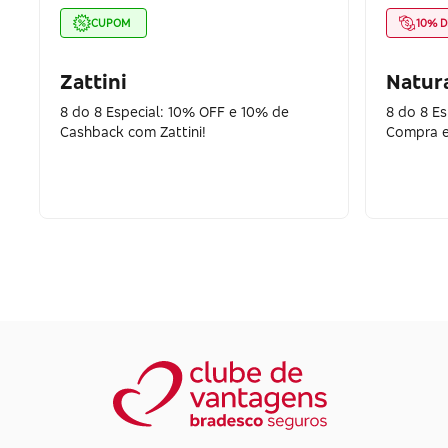
CUPOM
10% D
Zattini
Natur
8 do 8 Especial: 10% OFF e 10% de
8 do 8 Es
Cashback com Zattini!
Compra e