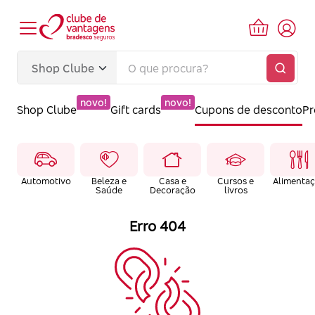
novo!
novo!
Shop Clube
Gift cards
Cupons de desconto
P
Automotivo
Beleza e
Casa e
Cursos e
Alimenta
Saúde
Decoração
livros
Erro 404