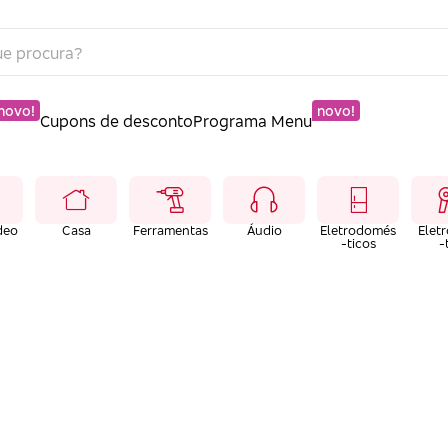
novo!
novo!
Cupons de desconto
Programa Menu
deo
Casa
Ferramentas
Áudio
Eletrodomés
Elet
-ticos
-