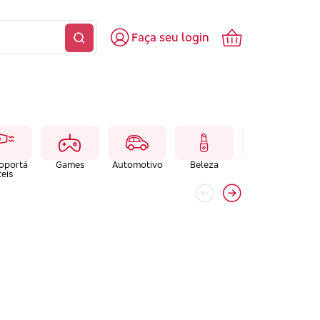
Faça seu login
roportá
Games
Automotivo
Beleza
Brinquedos
teis