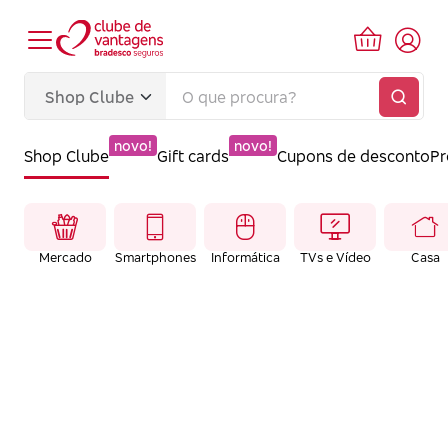
novo!
novo!
Shop Clube
Gift cards
Cupons de desconto
P
Mercado
Smartphones
Informática
TVs e Vídeo
Casa