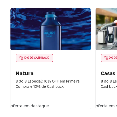
10% DE CASHBACK
2% D
Natura
Casas
8 do 8 Especial: 10% OFF em Primeira
8 do 8 E
Compra e 10% de Cashback
Cashback
oferta em destaque
oferta em 