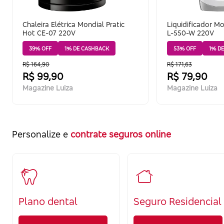
Chaleira Elétrica Mondial Pratic
Liquidificador M
Hot CE-07 220V
L-550-W 220V
39% OFF
1% DE CASHBACK
53% OFF
1% D
R$ 164,90
R$ 171,63
R$ 99,90
R$ 79,90
Magazine Luiza
Magazine Luiza
Personalize e
contrate seguros online
Plano dental
Seguro Residencial