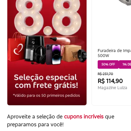
Furadeira de Im
500W
50% OFF
1% D
R$ 231,70
R$ 114,90
Magazine Luiza
Aproveite a seleção de
cupons incríveis
que
preparamos para você!