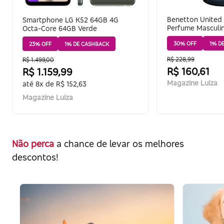
Benetton United 
Smartphone LG K52 64GB 4G
Perfume Masculin
Octa-Core 64GB Verde
Toilette
30% OFF
1% D
23% OFF
1% DE CASHBACK
R$ 228,99
R$ 1.499,00
R$ 160,61
R$ 1.159,99
Magazine Luiza
até 8x de R$ 152,63
Magazine Luiza
Não perca
a chance de levar os melhores
descontos!