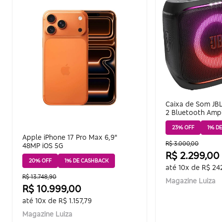
Caixa de Som JBL
2 Bluetooth Ampli
100W RMS USB-
23% OFF
1% D
Apple iPhone 17 Pro Max 6,9"
R$ 3.000,00
48MP iOS 5G
R$ 2.299,00
20% OFF
1% DE CASHBACK
até 10x de R$ 24
R$ 13.748,90
Magazine Luiza
R$ 10.999,00
até 10x de R$ 1.157,79
Magazine Luiza