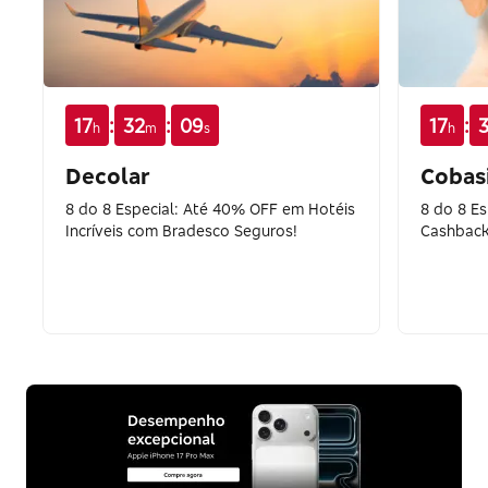
:
:
:
17
32
08
17
h
m
s
h
Decolar
Cobas
8 do 8 Especial: Até 40% OFF em Hotéis
8 do 8 Es
Incríveis com Bradesco Seguros!
Cashback