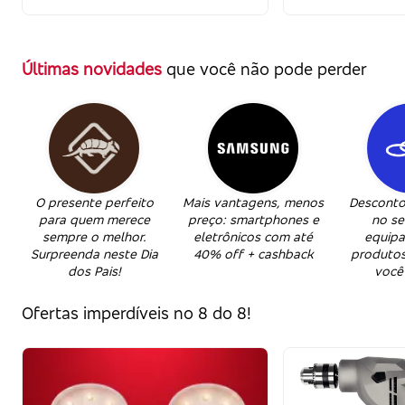
Últimas novidades
que você não pode perder
O presente perfeito
Mais vantagens, menos
Desconto
para quem merece
preço: smartphones e
no se
sempre o melhor.
eletrônicos com até
equip
Surpreenda neste Dia
40% off + cashback
produtos
dos Pais!
você 
Ofertas imperdíveis no 8 do 8!