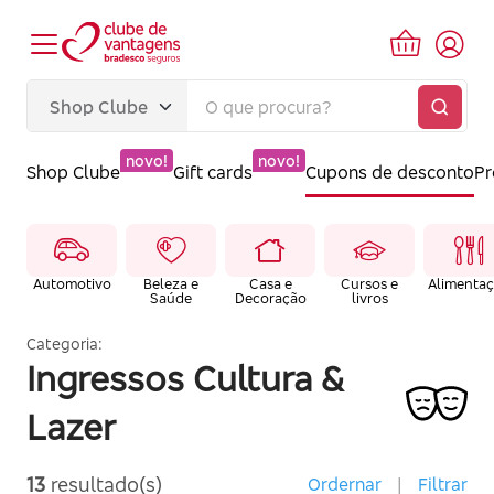
novo!
novo!
Shop Clube
Gift cards
Cupons de desconto
P
Automotivo
Beleza e
Casa e
Cursos e
Alimenta
Saúde
Decoração
livros
Categoria:
Ingressos Cultura &
Lazer
13
resultado(s)
Ordernar
|
Filtrar