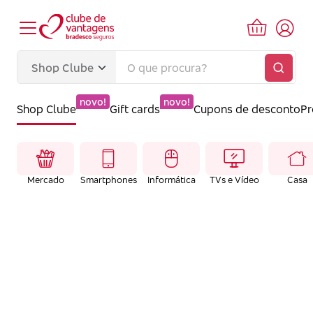
novo!
novo!
Shop Clube
Gift cards
Cupons de desconto
P
Mercado
Smartphones
Informática
TVs e Vídeo
Casa