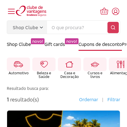
novo!
novo!
Shop Clube
Gift cards
Cupons de desconto
P
Automotivo
Beleza e
Casa e
Cursos e
Alimenta
Saúde
Decoração
livros
Resultado busca para:
1
resultado(s)
Ordernar
|
Filtrar