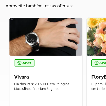
Aproveite também, essas ofertas:
CUPOM
CUP
Vivara
FloryB
Dia dos Pais: 20% OFF em Relógios
Cupom Flo
Masculinos Premium Seguros!
em todo 