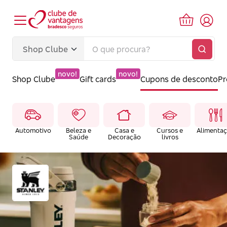
novo!
novo!
Shop Clube
Gift cards
Cupons de desconto
P
Automotivo
Beleza e
Casa e
Cursos e
Alimenta
Saúde
Decoração
livros