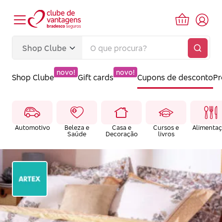
novo!
novo!
Shop Clube
Gift cards
Cupons de desconto
P
Automotivo
Beleza e
Casa e
Cursos e
Alimenta
Saúde
Decoração
livros