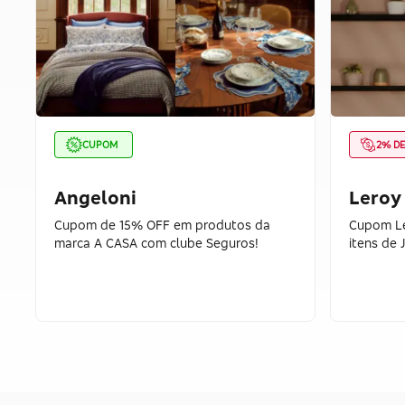
CUPOM
2% D
Angeloni
Leroy
Cupom de 15% OFF em produtos da
Cupom Le
marca A CASA com clube Seguros!
itens de 