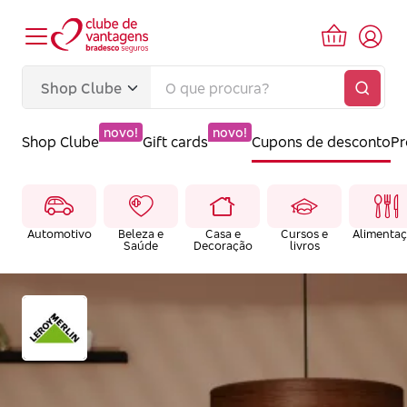
novo!
novo!
Shop Clube
Gift cards
Cupons de desconto
P
Automotivo
Beleza e
Casa e
Cursos e
Alimenta
Saúde
Decoração
livros