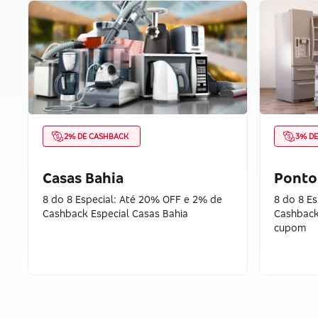
2% DE CASHBACK
3% D
Casas Bahia
Ponto
8 do 8 Especial: Até 20% OFF e 2% de
8 do 8 E
Cashback Especial Casas Bahia
Cashback
cupom