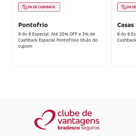
3% DE CASHBACK
2% D
Pontofrio
Casas
8 do 8 Especial: Até 20% OFF e 3% de
8 do 8 E
Cashback Especial PontoFrioo título do
Cashback
cupom