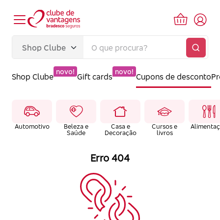
novo!
novo!
Shop Clube
Gift cards
Cupons de desconto
P
Automotivo
Beleza e
Casa e
Cursos e
Alimenta
Saúde
Decoração
livros
Erro 404