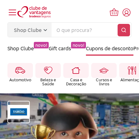
novo!
novo!
Shop Clube
Gift cards
Cupons de desconto
P
Automotivo
Beleza e
Casa e
Cursos e
Alimenta
Saúde
Decoração
livros