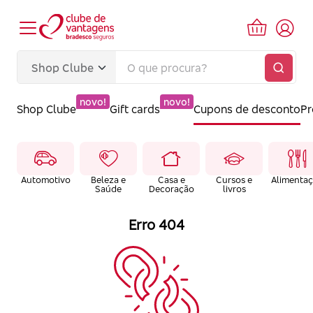
novo!
novo!
Shop Clube
Gift cards
Cupons de desconto
P
Automotivo
Beleza e
Casa e
Cursos e
Alimenta
Saúde
Decoração
livros
Erro 404