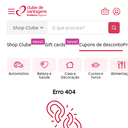
novo!
novo!
Shop Clube
Gift cards
Cupons de desconto
P
Automotivo
Beleza e
Casa e
Cursos e
Alimenta
Saúde
Decoração
livros
Erro 404