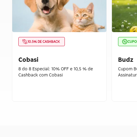
10.5% DE CASHBACK
CUP
Cobasi
Budz
8 do 8 Especial: 10% OFF e 10,5 % de
Cupom Bu
Cashback com Cobasi
Assinatu