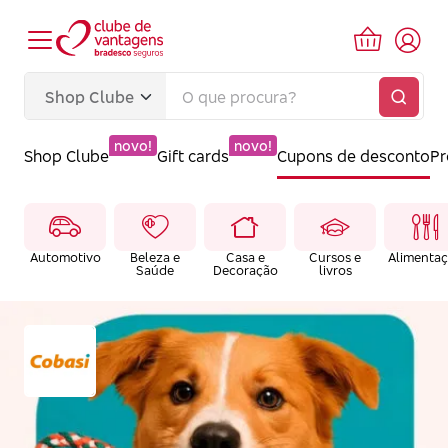
novo!
novo!
Shop Clube
Gift cards
Cupons de desconto
P
Automotivo
Beleza e
Casa e
Cursos e
Alimenta
Saúde
Decoração
livros