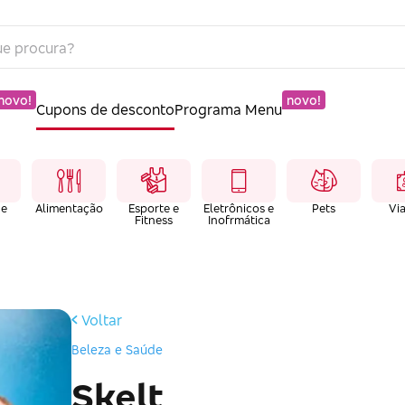
novo!
novo!
Cupons de desconto
Programa Menu
 e
Alimentação
Esporte e
Eletrônicos e
Pets
Vi
Fitness
Inofrmática
Voltar
Beleza e Saúde
Skelt