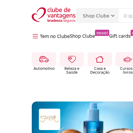
novo!
Shop Clube
Gift cards
Tem no Clube
Automotivo
Beleza e
Casa e
Cursos
Saúde
Decoração
livros