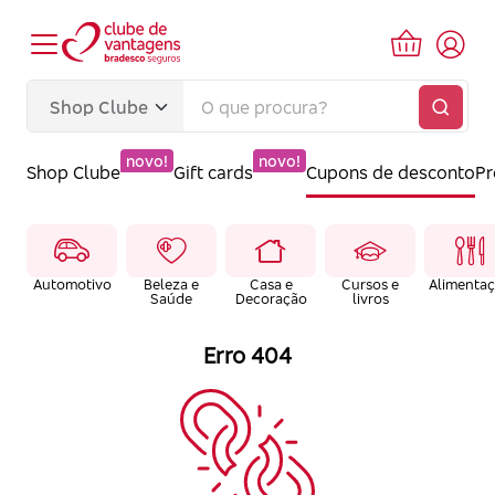
novo!
novo!
Shop Clube
Gift cards
Cupons de desconto
P
Automotivo
Beleza e
Casa e
Cursos e
Alimenta
Saúde
Decoração
livros
Erro 404