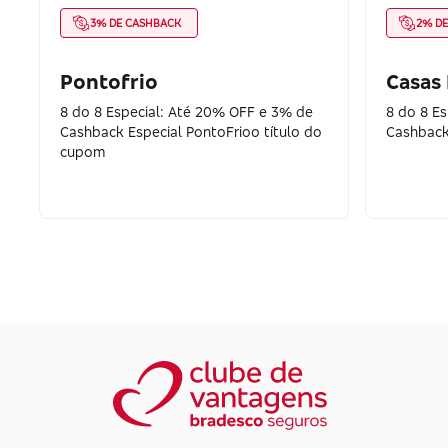
3% DE CASHBACK
2% D
Pontofrio
Casas
8 do 8 Especial: Até 20% OFF e 3% de
8 do 8 E
Cashback Especial PontoFrioo título do
Cashback
cupom