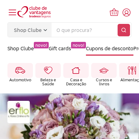
novo!
novo!
Shop Clube
Gift cards
Cupons de desconto
P
Automotivo
Beleza e
Casa e
Cursos e
Alimenta
Saúde
Decoração
livros