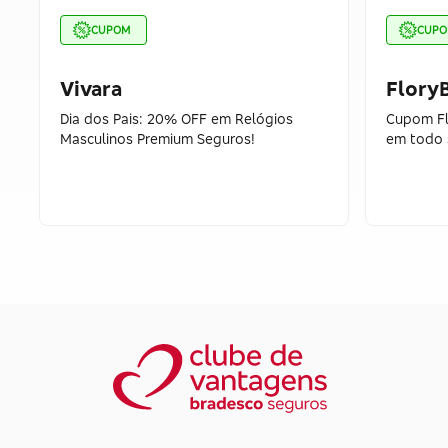
CUPOM
CUP
Vivara
FloryB
Dia dos Pais: 20% OFF em Relógios
Cupom Flo
Masculinos Premium Seguros!
em todo 