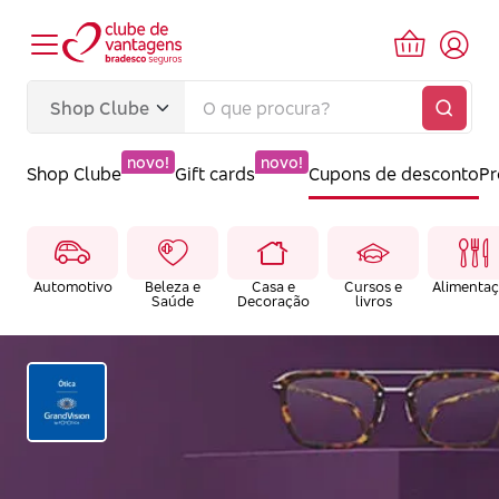
novo!
novo!
Shop Clube
Gift cards
Cupons de desconto
P
Automotivo
Beleza e
Casa e
Cursos e
Alimenta
Saúde
Decoração
livros