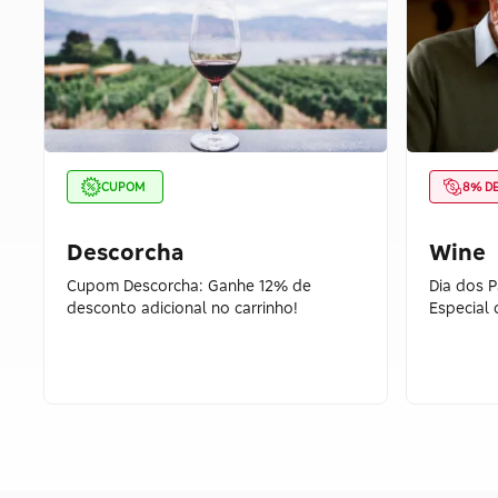
CUPOM
8% D
Descorcha
Wine
Cupom Descorcha: Ganhe 12% de
Dia dos 
desconto adicional no carrinho!
Especial