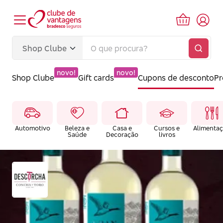
novo!
novo!
Shop Clube
Gift cards
Cupons de desconto
P
Automotivo
Beleza e
Casa e
Cursos e
Alimenta
Saúde
Decoração
livros