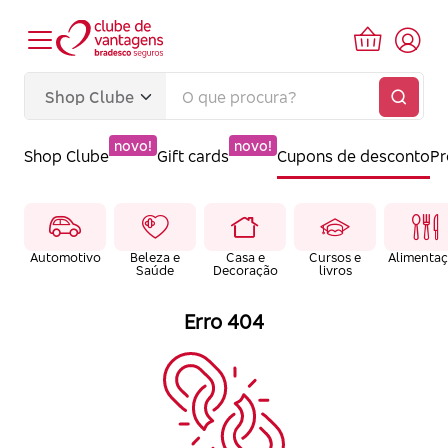
novo!
novo!
Shop Clube
Gift cards
Cupons de desconto
P
Automotivo
Beleza e
Casa e
Cursos e
Alimenta
Saúde
Decoração
livros
Erro 404