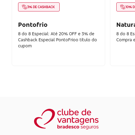
3% DE CASHBACK
10% D
Pontofrio
Natur
8 do 8 Especial: Até 20% OFF e 3% de
8 do 8 Es
Cashback Especial PontoFrioo título do
Compra e
cupom