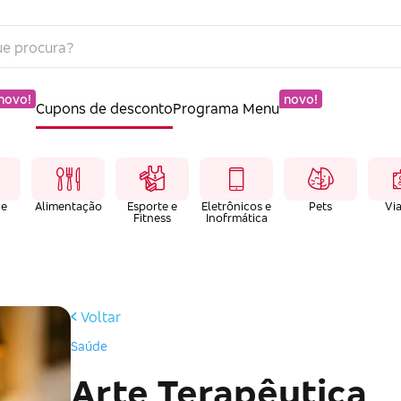
novo!
novo!
Cupons de desconto
Programa Menu
 e
Alimentação
Esporte e
Eletrônicos e
Pets
Vi
Fitness
Inofrmática
Voltar
Saúde
Arte Terapêutica