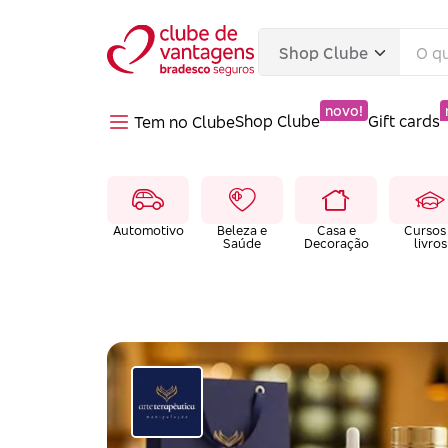
novo!
Shop Clube
Gift cards
Tem no Clube
Automotivo
Beleza e
Casa e
Cursos
Saúde
Decoração
livros