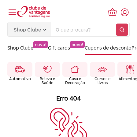
novo!
novo!
Shop Clube
Gift cards
Cupons de desconto
P
Automotivo
Beleza e
Casa e
Cursos e
Alimenta
Saúde
Decoração
livros
Erro 404