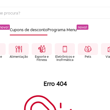
novo!
novo!
Cupons de desconto
Programa Menu
 e
Alimentação
Esporte e
Eletrônicos e
Pets
Vi
Fitness
Inofrmática
Erro 404