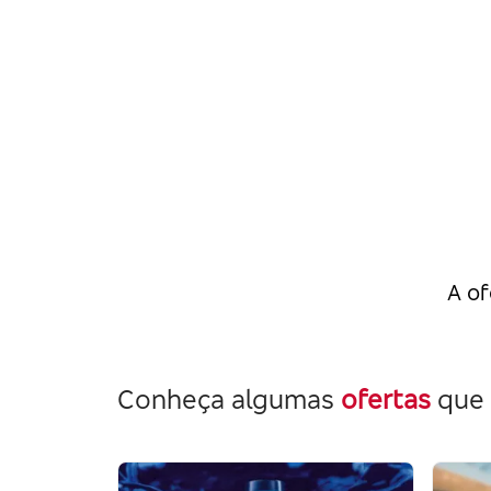
A of
Conheça algumas
ofertas
que 