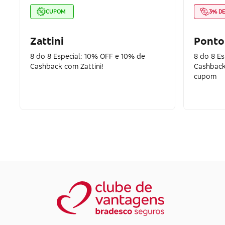
CUPOM
3% D
Zattini
Ponto
8 do 8 Especial: 10% OFF e 10% de
8 do 8 E
Cashback com Zattini!
Cashback
cupom