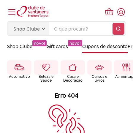
novo!
novo!
Shop Clube
Gift cards
Cupons de desconto
P
Automotivo
Beleza e
Casa e
Cursos e
Alimenta
Saúde
Decoração
livros
Erro 404