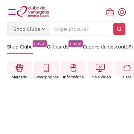
novo!
novo!
Shop Clube
Gift cards
Cupons de desconto
P
Mercado
Smartphones
Informática
TVs e Vídeo
Casa