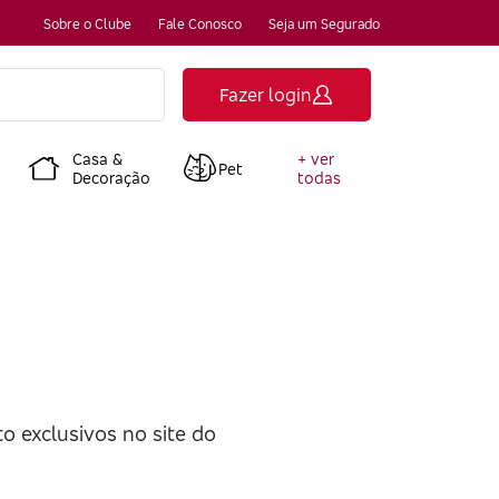
Sobre o Clube
Fale Conosco
Seja um Segurado
Fazer login
Casa &
+ ver
Pet
Decoração
todas
o exclusivos no site do