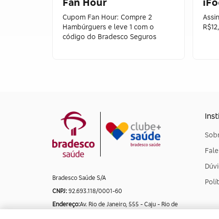
Fan Hour
iF
Cupom Fan Hour: Compre 2
Assin
Hambúrguers e leve 1 com o
R$12
código do Bradesco Seguros
Inst
Sobr
Fal
Dúvi
Bradesco Saúde S/A
Polí
CNPJ:
92.693.118/0001-60
Endereço:
Av. Rio de Janeiro, 555 - Caju - Rio de
Janeiro - Rio de Janeiro - CEP: 20.931-675