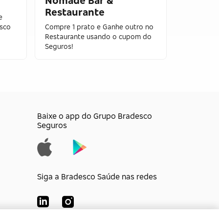
Nômade Bar &
Popey
Restaurante
e
Promoção 
sco
Compre 1 prato e Ganhe outro no
POP + Bata
Restaurante usando o cupom do
19,90!
Seguros!
Baixe o app do Grupo Bradesco
Seguros
Siga a Bradesco Saúde nas redes