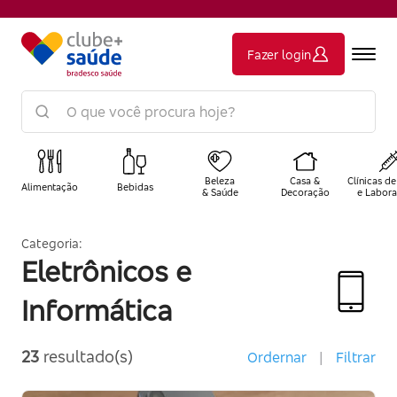
Fazer login
Beleza
Casa &
Clínicas de
Alimentação
Bebidas
& Saúde
Decoração
e Labora
Categoria:
Eletrônicos e
Informática
23
resultado(s)
Ordernar
|
Filtrar