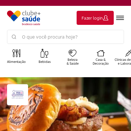
Fazer login
Beleza
Casa &
Clínicas de
Alimentação
Bebidas
& Saúde
Decoração
e Labora