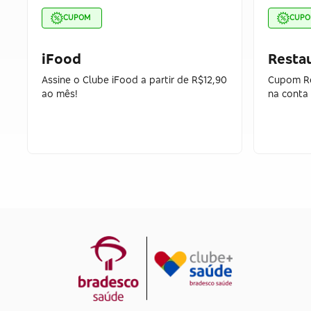
CUPOM
CUP
iFood
Restau
Assine o Clube iFood a partir de R$12,90
Cupom Re
ao mês!
na conta