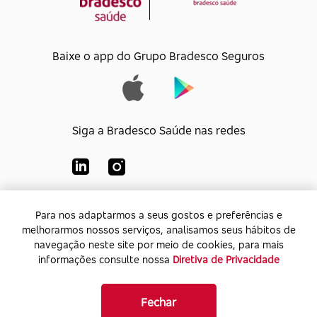
Baixe o app do Grupo Bradesco Seguros
Siga a Bradesco Saúde nas redes
Para nos adaptarmos a seus gostos e preferências e
Para nos adaptarmos a seus gostos e preferências e
Bradesco Saúde S/A
melhorarmos nossos serviços, analisamos seus hábitos de
melhorarmos nossos serviços, analisamos seus hábitos de
CNPJ:
92.693.118/0001-60
navegação neste site por meio de cookies, para mais
navegação neste site por meio de cookies, para mais
Endereço:
Av. Rio de Janeiro, 555 - Caju - Rio de
informações consulte nossa
informações consulte nossa
Diretiva de Privacidade
Diretiva de Privacidade
Janeiro - Rio de Janeiro - CEP: 20.931-675
Fechar
Fechar