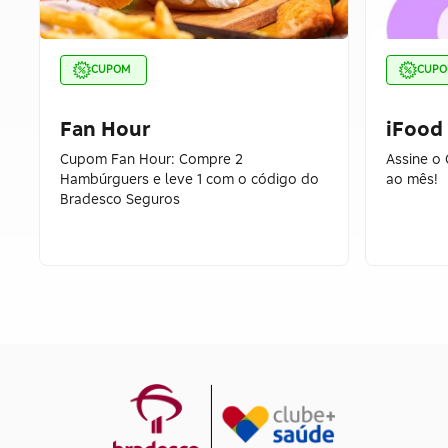
CUPOM
CUP
Fan Hour
iFood
Cupom Fan Hour: Compre 2
Assine o 
Hambúrguers e leve 1 com o código do
ao mês!
Bradesco Seguros