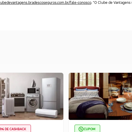
clubedevantagens.bradescoseguros.com.br/fale-conosco
. “O Clube de Vantagens s
3% DE CASHBACK
CUPOM