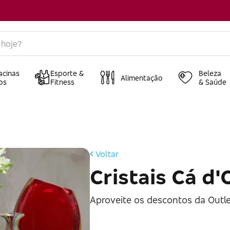
acinas
Esporte &
Beleza
Alimentação
os
Fitness
& Saúde
Voltar
Cristais Cá d'
Aproveite os descontos da Outle