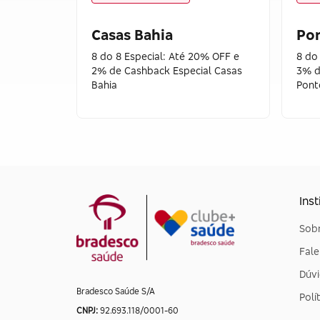
Casas Bahia
Pon
8 do 8 Especial: Até 20% OFF e
8 do
2% de Cashback Especial Casas
3% d
Bahia
Pont
Inst
Sobr
Fal
Dúvi
Bradesco Saúde S/A
Polí
CNPJ:
92.693.118/0001-60