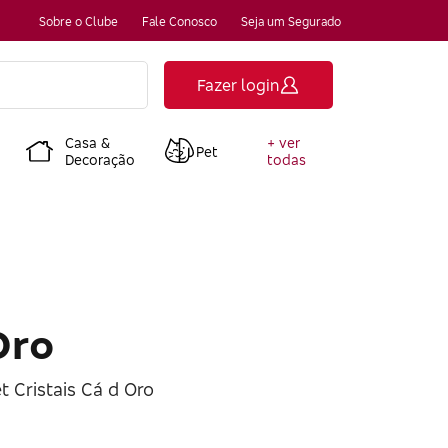
Sobre o Clube
Fale Conosco
Seja um Segurado
Fazer login
Casa &
+ ver
Pet
Decoração
todas
Oro
t Cristais Cá d Oro