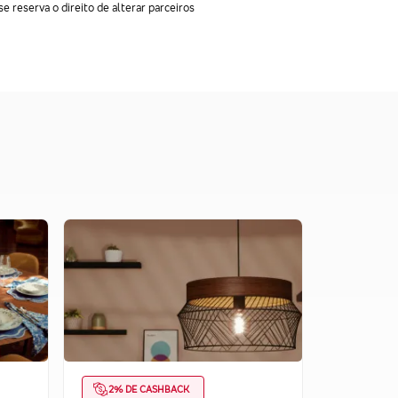
e reserva o direito de alterar parceiros
2% DE CASHBACK
3% DE 