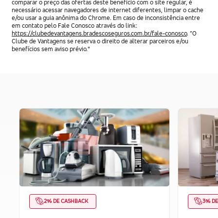
comparar o preço das ofertas deste benefício com o site regular, é
necessário acessar navegadores de internet diferentes, limpar o cache
e/ou usar a guia anônima do Chrome. Em caso de inconsistência entre
em contato pelo Fale Conosco através do link:
https://clubedevantagens.bradescoseguros.com.br/fale-conosco
. “O
Clube de Vantagens se reserva o direito de alterar parceiros e/ou
benefícios sem aviso prévio."
2% DE CASHBACK
3% D