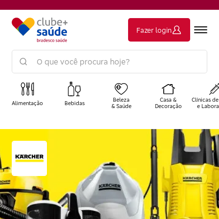
Fazer login
Beleza
Casa &
Clínicas de
Alimentação
Bebidas
& Saúde
Decoração
e Labora