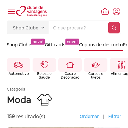
novo!
novo!
Shop Clube
Gift cards
Cupons de desconto
P
Automotivo
Beleza e
Casa e
Cursos e
Alimenta
Saúde
Decoração
livros
Categoria:
Moda
159
resultado(s)
Ordernar
|
Filtrar