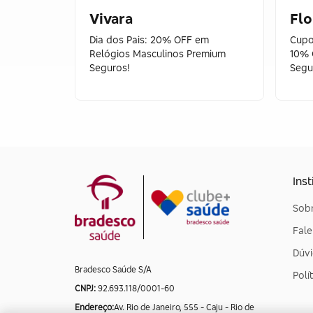
Vivara
Flo
Dia dos Pais: 20% OFF em
Cupom
Relógios Masculinos Premium
10% 
Seguros!
Segu
Inst
Sobr
Fal
Dúvi
Bradesco Saúde S/A
Polí
CNPJ:
92.693.118/0001-60
Endereço:
Av. Rio de Janeiro, 555 - Caju - Rio de