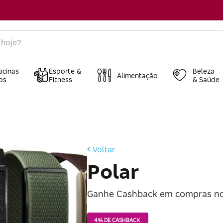
acinas
Esporte &
Beleza
Alimentação
os
Fitness
& Saúde
Voltar
Polar
Ganhe Cashback em compras no 
4% DE CASHBACK