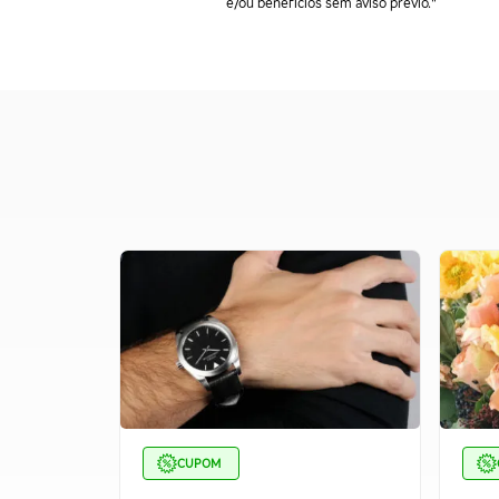
e/ou benefícios sem aviso prévio."
CUPOM