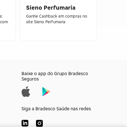
Livrari
Sieno Perfumaria
Fontes
s:
Ganhe Cashback em compras no
 com
site Sieno Perfumaria
Cupom Livr
Paulista 
Seguros!
Baixe o app do Grupo Bradesco
Seguros
Siga a Bradesco Saúde nas redes