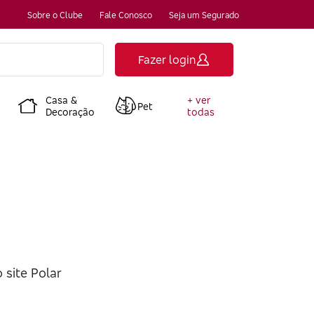
Sobre o Clube
Fale Conosco
Seja um Segurado
Fazer login
Casa &
+ ver
Pet
Decoração
todas
site Polar