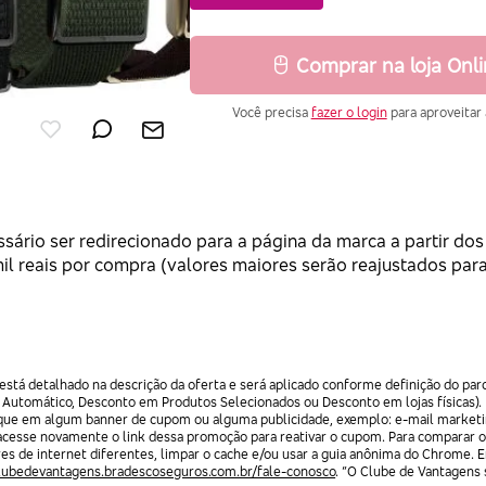
Comprar na loja Onl
Você precisa
fazer o login
para aproveitar 
6
ssário ser redirecionado para a página da marca a partir do
l reais por compra (valores maiores serão reajustados para
stá detalhado na descrição da oferta e será aplicado conforme definição do par
 Automático, Desconto em Produtos Selecionados ou Desconto em lojas físicas).
lique em algum banner de cupom ou alguma publicidade, exemplo: e-mail marketi
acesse novamente o link dessa promoção para reativar o cupom. Para comparar o
res de internet diferentes, limpar o cache e/ou usar a guia anônima do Chrome. 
clubedevantagens.bradescoseguros.com.br/fale-conosco
. “O Clube de Vantagens s