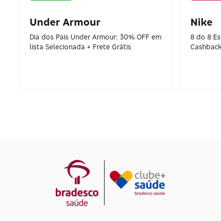
Under Armour
Nike
Dia dos Pais Under Armour: 30% OFF em
8 do 8 E
lista Selecionada + Frete Grátis
Cashback