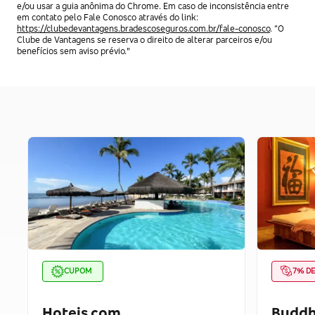
e/ou usar a guia anônima do Chrome. Em caso de inconsistência entre
em contato pelo Fale Conosco através do link:
https://clubedevantagens.bradescoseguros.com.br/fale-conosco
. “O
Clube de Vantagens se reserva o direito de alterar parceiros e/ou
benefícios sem aviso prévio."
CUPOM
7% D
Hoteis.com
Buddh