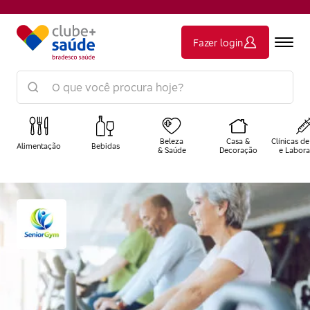
Fazer login
Beleza
Casa &
Clínicas de
Alimentação
Bebidas
& Saúde
Decoração
e Labora