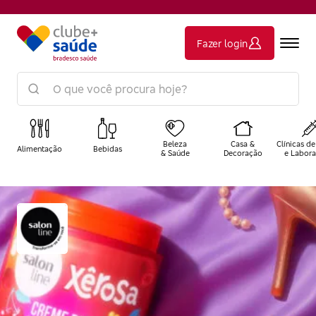
Fazer login
Beleza
Casa &
Clínicas de
Alimentação
Bebidas
& Saúde
Decoração
e Labora