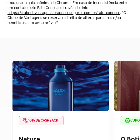
e/ou usar a guia anônima do Chrome. Em caso de inconsistência entre
em contato pelo Fale Conosco através do link:
https://clubedevantagens.bradescoseguros.com.br/fale-conosco
. “O
Clube de Vantagens se reserva o direito de alterar parceiros e/ou
benefícios sem aviso prévio."
10% DE CASHBACK
CUP
Natura
O Boti