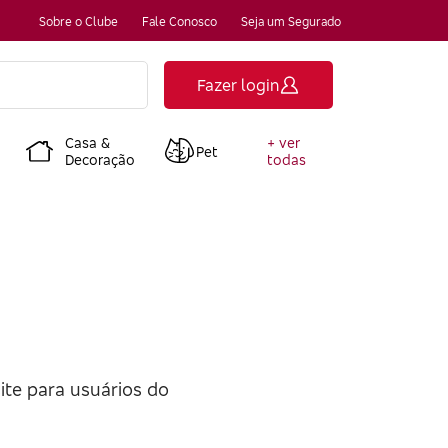
Sobre o Clube
Fale Conosco
Seja um Segurado
Fazer login
Casa &
+ ver
Pet
Decoração
todas
te para usuários do