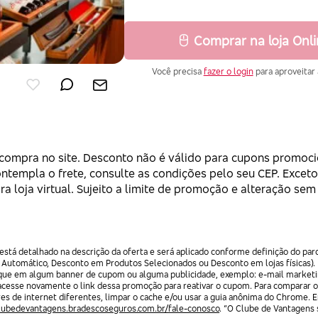
Comprar na loja Onl
Você precisa
fazer o login
para aproveitar 
 compra no site. Desconto não é válido para cupons promoci
ntempla o frete, consulte as condições pelo seu CEP. Exceto
a loja virtual. Sujeito a limite de promoção e alteração sem 
stá detalhado na descrição da oferta e será aplicado conforme definição do par
 Automático, Desconto em Produtos Selecionados ou Desconto em lojas físicas).
lique em algum banner de cupom ou alguma publicidade, exemplo: e-mail marketi
acesse novamente o link dessa promoção para reativar o cupom. Para comparar o
res de internet diferentes, limpar o cache e/ou usar a guia anônima do Chrome. 
clubedevantagens.bradescoseguros.com.br/fale-conosco
. “O Clube de Vantagens s