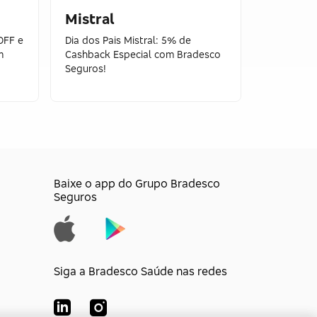
Mistral
Evino
OFF e
Dia dos Pais Mistral: 5% de
Dia dos Pa
m
Cashback Especial com Bradesco
pague dois
Seguros!
Seguros!
Baixe o app do Grupo Bradesco
Seguros
Siga a Bradesco Saúde nas redes