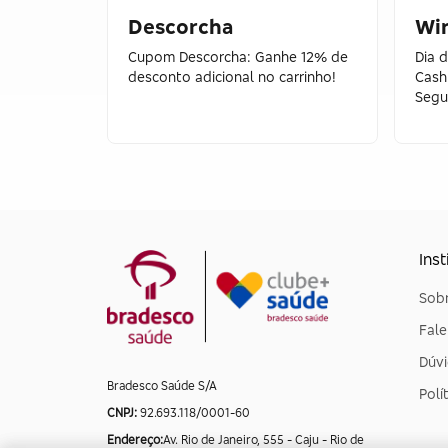
Descorcha
Wi
Cupom Descorcha: Ganhe 12% de
Dia 
desconto adicional no carrinho!
Cash
Segu
Inst
Sobr
Fal
Dúvi
Bradesco Saúde S/A
Polí
CNPJ:
92.693.118/0001-60
Endereço:
Av. Rio de Janeiro, 555 - Caju - Rio de