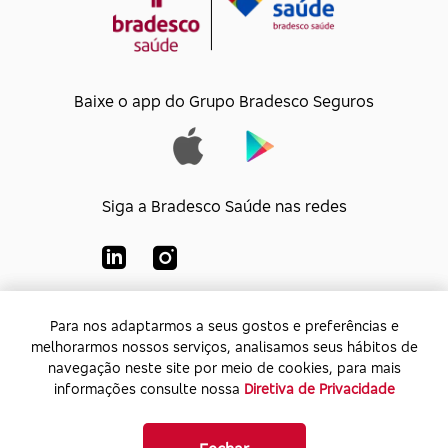
Baixe o app do Grupo Bradesco Seguros
Siga a Bradesco Saúde nas redes
Para nos adaptarmos a seus gostos e preferências e
Para nos adaptarmos a seus gostos e preferências e
Bradesco Saúde S/A
melhorarmos nossos serviços, analisamos seus hábitos de
melhorarmos nossos serviços, analisamos seus hábitos de
CNPJ:
92.693.118/0001-60
navegação neste site por meio de cookies, para mais
navegação neste site por meio de cookies, para mais
Endereço:
Av. Rio de Janeiro, 555 - Caju - Rio de
informações consulte nossa
informações consulte nossa
Diretiva de Privacidade
Diretiva de Privacidade
Janeiro - Rio de Janeiro - CEP: 20.931-675