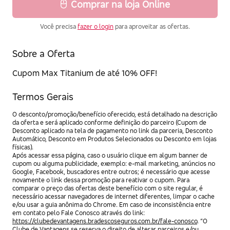
Comprar na loja Online
Você precisa
fazer o login
para aproveitar as ofertas.
Sobre a Oferta
Cupom Max Titanium de até 10% OFF!
Termos Gerais
O desconto/promoção/benefício oferecido, está detalhado na descrição
da oferta e será aplicado conforme definição do parceiro (Cupom de
Desconto aplicado na tela de pagamento no link da parceria, Desconto
Automático, Desconto em Produtos Selecionados ou Desconto em lojas
físicas).
Após acessar essa página, caso o usuário clique em algum banner de
cupom ou alguma publicidade, exemplo: e-mail marketing, anúncios no
Google, Facebook, buscadores entre outros; é necessário que acesse
novamente o link dessa promoção para reativar o cupom. Para
comparar o preço das ofertas deste benefício com o site regular, é
necessário acessar navegadores de internet diferentes, limpar o cache
e/ou usar a guia anônima do Chrome. Em caso de inconsistência entre
em contato pelo Fale Conosco através do link:
https://clubedevantagens.bradescoseguros.com.br/fale-conosco
. “O
Clube de Vantagens se reserva o direito de alterar parceiros e/ou