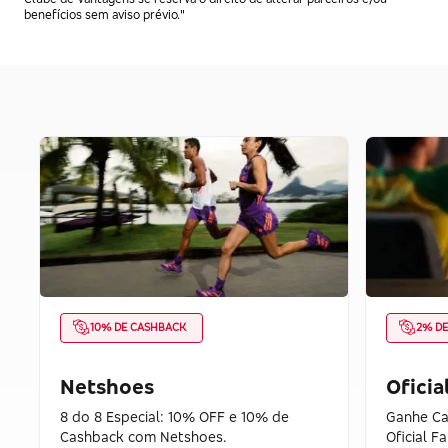
benefícios sem aviso prévio."
10% DE CASHBACK
2% D
Netshoes
Oficia
8 do 8 Especial: 10% OFF e 10% de
Ganhe Ca
Cashback com Netshoes.
Oficial F