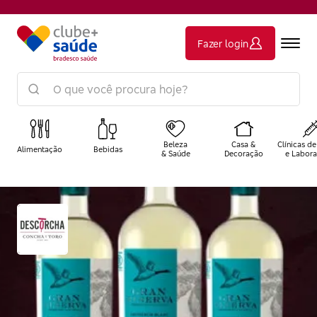
Fazer login
Beleza
Casa &
Clínicas de
Alimentação
Bebidas
& Saúde
Decoração
e Labora