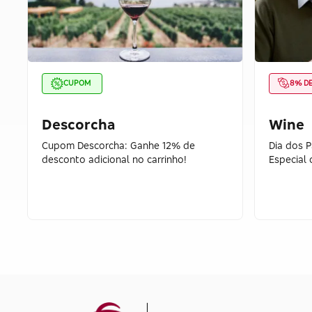
CUPOM
8% D
Descorcha
Wine
Cupom Descorcha: Ganhe 12% de
Dia dos 
desconto adicional no carrinho!
Especial