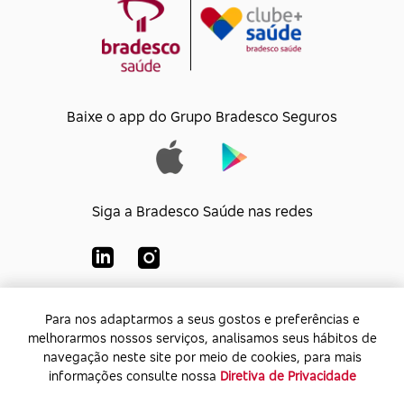
Baixe o app do Grupo Bradesco Seguros
Siga a Bradesco Saúde nas redes
Para nos adaptarmos a seus gostos e preferências e
Para nos adaptarmos a seus gostos e preferências e
Bradesco Saúde S/A
melhorarmos nossos serviços, analisamos seus hábitos de
melhorarmos nossos serviços, analisamos seus hábitos de
CNPJ:
92.693.118/0001-60
navegação neste site por meio de cookies, para mais
navegação neste site por meio de cookies, para mais
Endereço:
Av. Rio de Janeiro, 555 - Caju - Rio de
informações consulte nossa
informações consulte nossa
Diretiva de Privacidade
Diretiva de Privacidade
Janeiro - Rio de Janeiro - CEP: 20.931-675