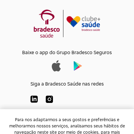
Baixe o app do Grupo Bradesco Seguros
Siga a Bradesco Saúde nas redes
Para nos adaptarmos a seus gostos e preferências e
Para nos adaptarmos a seus gostos e preferências e
Bradesco Saúde S/A
melhorarmos nossos serviços, analisamos seus hábitos de
melhorarmos nossos serviços, analisamos seus hábitos de
CNPJ:
92.693.118/0001-60
navegação neste site por meio de cookies, para mais
navegação neste site por meio de cookies, para mais