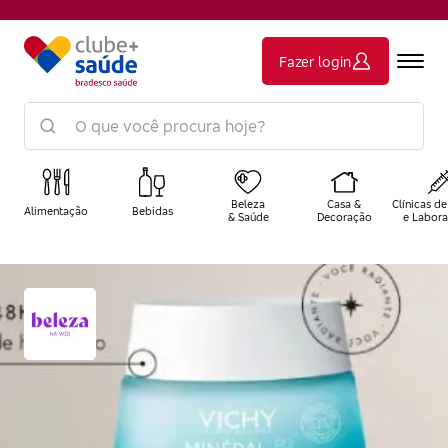
Fazer login
Beleza
Casa &
Clínicas de
Alimentação
Bebidas
& Saúde
Decoração
e Labora