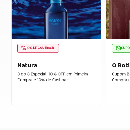
10% DE CASHBACK
CUP
Natura
O Boti
8 do 8 Especial: 10% OFF em Primeira
Cupom Bo
Compra e 10% de Cashback
Compra n