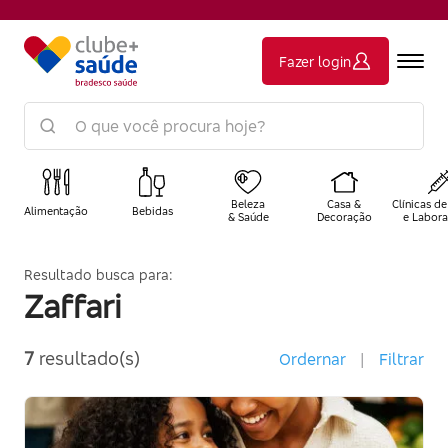
Fazer login
Beleza
Casa &
Clínicas de
Alimentação
Bebidas
& Saúde
Decoração
e Labora
Resultado busca para:
Zaffari
7
resultado(s)
Ordernar
|
Filtrar