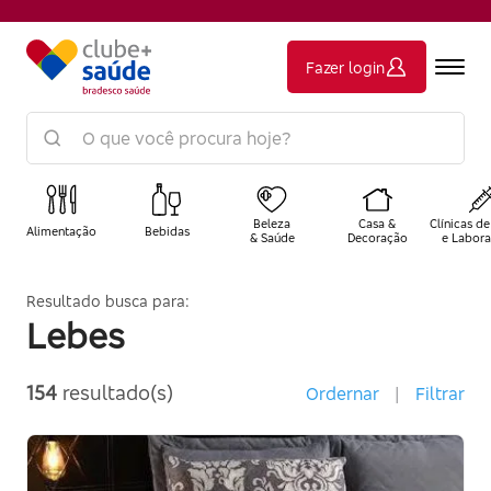
Fazer login
Beleza
Casa &
Clínicas de
Alimentação
Bebidas
& Saúde
Decoração
e Labora
Resultado busca para:
Lebes
154
resultado(s)
Ordernar
|
Filtrar