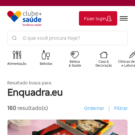
Fazer login
Beleza
Casa &
Clínicas de
Alimentação
Bebidas
& Saúde
Decoração
e Labora
Resultado busca para:
Enquadra.eu
160
resultado(s)
Ordernar
|
Filtrar