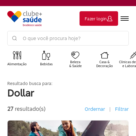
Fazer login
Beleza
Casa &
Clínicas de
Alimentação
Bebidas
& Saúde
Decoração
e Labora
Resultado busca para:
Dollar
27
resultado(s)
Ordernar
|
Filtrar