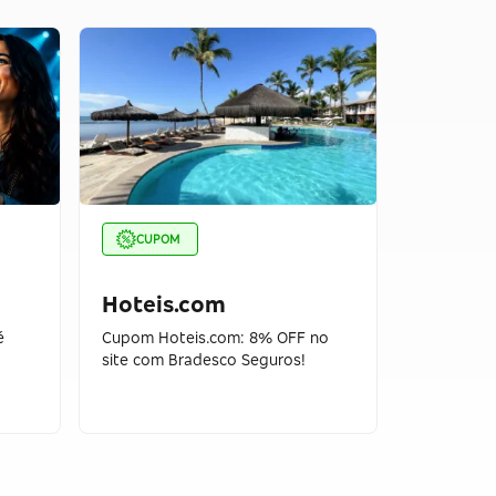
CUPOM
CUPOM
Hoteis.com
Cidade
é
Cupom Hoteis.com: 8% OFF no
Cupom Cid
site com Bradesco Seguros!
OFF no In
Seguros!