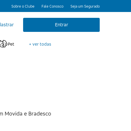
Sobre o Clube
Fale Conosco
Seja um Segurado
astrar
Entrar
Pet
+ ver todas
m Movida e Bradesco