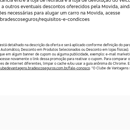
tância entre a loja de retirada e a loja de devolução do veícu
a a outros eventuais descontos oferecidos pela Movida, ainda
ões necessárias para alugar um carro na Movida, acesse
r/bradescoseguros/requisitos-e-condicoes
stá detalhado na descrição da oferta e será aplicado conforme definição do par
 Automático, Desconto em Produtos Selecionados ou Desconto em lojas físicas).
lique em algum banner de cupom ou alguma publicidade, exemplo: e-mail marketi
acesse novamente o link dessa promoção para reativar o cupom. Para comparar o
res de internet diferentes, limpar o cache e/ou usar a guia anônima do Chrome. 
clubedevantagens.bradescoseguros.com.br/fale-conosco
. “O Clube de Vantagens s