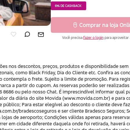
6% DE CASHBACK
Comprar na loja Onl
6
Você precisa
fazer o login
para aproveitar 
ações nos descontos, preços, produtos e disponibilidade sem
onais, como Black Friday, Dia do Cliente etc. Confira as co
o contempla o frete. Sujeito a limite de promoção. Para regi
arca a partir do cupom. As reservas poderão ser realizadas
8686 ou pelo nosso Chat. É imprescindível informar qual par
alor da diária do site Movida (www.movida.com.br) e para 
e público; Para estar elegível ao desconto o cliente deve faz
da.com.br/bradescoseguros e ser cliente Bradesco Seguros; 
 lojas de aeroporto; Condições válidas apenas para reservas
rer em cidade diferente daquela onde foi retirada, haverá 