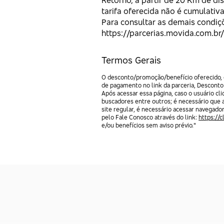
Retorno, a partir de 20 Km de dis
tarifa oferecida não é cumulativ
Para consultar as demais condiç
https://parcerias.movida.com.b
Termos Gerais
O desconto/promoção/benefício oferecido, e
de pagamento no link da parceria, Desconto
Após acessar essa página, caso o usuário c
buscadores entre outros; é necessário que 
site regular, é necessário acessar navegado
pelo Fale Conosco através do link:
https://
e/ou benefícios sem aviso prévio."