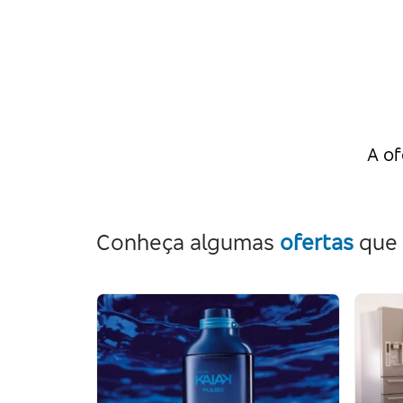
A of
Conheça algumas
ofertas
que 