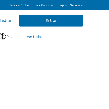
Sobre o Clube
Fale Conosco
Seja um Segurado
astrar
Entrar
Pet
+ ver todas