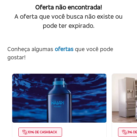
Oferta não encontrada!
A oferta que você busca não existe ou
pode ter expirado.
Conheça algumas
ofertas
que você pode
gostar!
10% DE CASHBACK
3% D