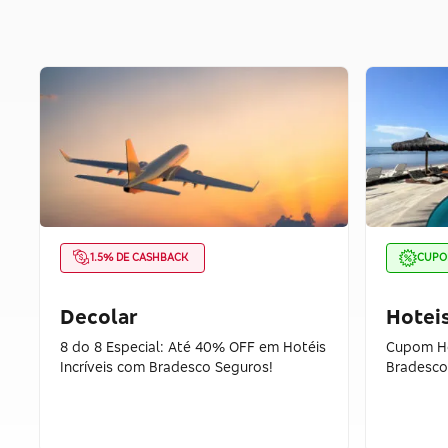
1.5% DE CASHBACK
CUP
Decolar
Hotei
8 do 8 Especial: Até 40% OFF em Hotéis
Cupom Ho
Incríveis com Bradesco Seguros!
Bradesco